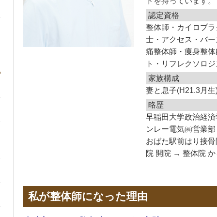
ドを持っています。
認定資格
整体師・カイロプラ
士・アクセス・バー
痛整体師・痩身整体
ト・リフレクソロジ
家族構成
妻と息子(H21.3月生
略歴
早稲田大学政治経済学
ンレー電気㈱営業部 
おばた駅前はり接骨院
院 開院 → 整体院
私が整体師になった理由