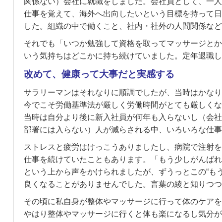
関係ない）会社に就職をしました。会社員として、一人
仕事を覚えて、海外へ出向したいという目標を持って日
した。組織の中で働くこと、社内・社外の人間関係など
それでも「いつか勉強して資格を取ってマッサージとか
いう気持ちはどこかに持ち続けていました。定年退職し
改めて、健康って大事だと実感する
サラリーマンはそれなりに順調でしたが、当時はかなり
今でこそ労働基準法が厳しく労働時間がとても厳しくな
当時は自分より後に新入社員が何年も入らないし（会社
部署には入らない）人が減らされる中、いろいろな仕事
ストレスと疲労はけっこうありましたし、病院で注射を
仕事を続けていたこともあります。「もう少しがんばれ
という上から声をかけられましたが、ずうっとこの“もう
良くなることがありませんでした。言葉の綾と知りつつ
その頃に私自身が整体やマッサージに行って体のケアを
やはり整体やマッサージに行くと体も楽になるし気分が