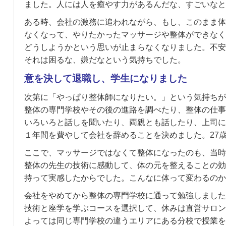
ました。人には人を癒やす力があるんだな、すごいなと
ある時、会社の激務に追われながら、もし、このまま体
なくなって、やりたかったマッサージや整体ができなく
どうしようかという思いが止まらなくなりました。不安
それは困るな、嫌だなという気持ちでした。
意を決して退職し、学生になりました
次第に「やっぱり整体師になりたい。」という気持ちが
整体の専門学校やその後の進路を調べたり、整体の仕事
いろいろと話しを聞いたり、両親とも話したり、上司に
１年間を費やして会社を辞めることを決めました。27
ここで、マッサージではなくて整体になったのも、当時
整体の先生の技術に感動して、体の元を整えることの効
持って実感したからでした。こんなに体って変わるのか
会社をやめてから整体の専門学校に通って勉強しました
技術と座学を学ぶコースを選択して、休みは直営サロン
よっては同じ専門学校の違うエリアにある分校で授業を