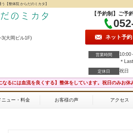
う【整体院 からだのミカタ】
【予約制】ご予
052
ネット予約
3(大岡ビル1F)
10:00
営業時間
＊Last
祝日
定休日
になるには血流を良くする】整体をしています。祝日のみお休
メニュー・料金
お客様の声
アクセス