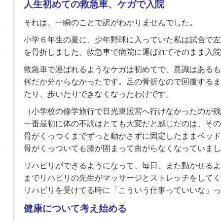
人生初めての救急車、ケガで入院
それは、一瞬のことで訳がわかりませんでした。
小学６年生の夏に、少年野球に入っていた私は試合で左
を骨折しました。救急車で病院に運ばれてそのまま入院
救急車で運ばれるようなケガは初めてで、意識はあるも
何だか分からなかったです。足の骨折なので回復するま
たり、歩いたりできなくなったわけです。
（小学校の修学旅行で日光東照宮へ行けなかったのが残
一番最初に体の不調はとても大変だと感じだのは、その
骨がくっつくまでずっと動かさずに固定したままベッド
骨がくっついても膝が固まって曲がらなくなっていまし
リハビリができるようになって、毎日、また動かせるよ
までリハビリの先生がマッサージとストレッチをしてく
リハビリを受けてる時に「こういう仕事っていいな」っ
健康について考え始める